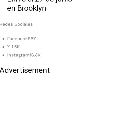
en Brooklyn
Redes Sociales
Facebook
987
X
1.5K
Instagram
16.8K
Advertisement