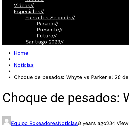
Videos
//
Especiales
//
Fuera los Seconds
//
Pasado
//
Presente
//
Futuro
//
Santiago 2023
//
Home
Noticias
Choque de pesados: Whyte vs Parker el 28 de 
Choque de pesados: Wh
Equipo Boxeadores
Noticias
8 years ago
234 View