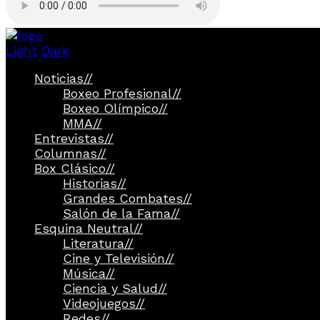
Light
Dark
Noticias
//
Boxeo Profesional
//
Boxeo Olímpico
//
MMA
//
Entrevistas
//
Columnas
//
Box Clásico
//
Historias
//
Grandes Combates
//
Salón de la Fama
//
Esquina Neutral
//
Literatura
//
Cine y Televisión
//
Música
//
Ciencia y Salud
//
Videojuegos
//
Redes
//