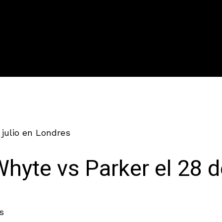
julio en Londres
yte vs Parker el 28 de
s