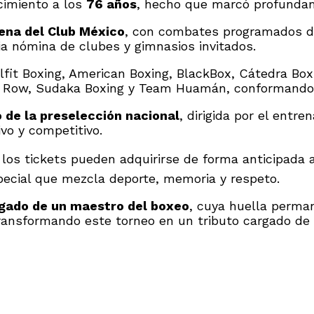
ecimiento a los
76 años
, hecho que marcó profundam
ena del Club México
, con combates programados 
lia nómina de clubes y gimnasios invitados.
fit Boxing, American Boxing, BlackBox, Cátedra Box
g, Row, Sudaka Boxing y Team Huamán, conformando 
 de la preselección nacional
, dirigida por el entr
vo y competitivo.
y los tickets pueden adquirirse de forma anticipada a
pecial que mezcla deporte, memoria y respeto.
egado de un maestro del boxeo
, cuya huella perma
nsformando este torneo en un tributo cargado de si