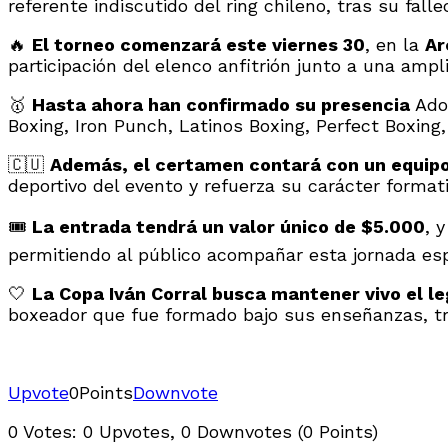
referente indiscutido del ring chileno, tras su fall
🔥
El torneo comenzará este viernes 30
, en la
Ar
participación del elenco anfitrión junto a una amp
🥇
Hasta ahora han confirmado su presencia
Adol
Boxing, Iron Punch, Latinos Boxing, Perfect Boxin
🇨🇺
Además, el certamen contará con un equipo
deportivo del evento y refuerza su carácter formati
🎟️
La entrada tendrá un valor único de $5.000
, 
permitiendo al público acompañar esta jornada es
🤍
La Copa Iván Corral busca mantener vivo el l
boxeador que fue formado bajo sus enseñanzas, tra
Upvote
0
Points
Downvote
0 Votes: 0 Upvotes, 0 Downvotes (0 Points)