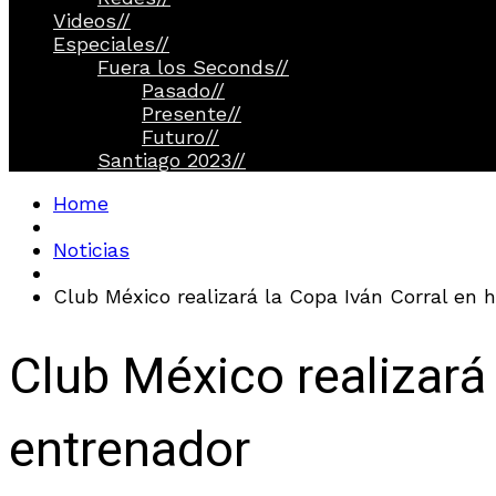
Videos
//
Especiales
//
Fuera los Seconds
//
Pasado
//
Presente
//
Futuro
//
Santiago 2023
//
Home
Noticias
Club México realizará la Copa Iván Corral en 
Club México realizará 
entrenador