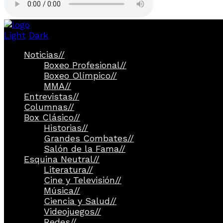
Light
Dark
Noticias
//
Boxeo Profesional
//
Boxeo Olímpico
//
MMA
//
Entrevistas
//
Columnas
//
Box Clásico
//
Historias
//
Grandes Combates
//
Salón de la Fama
//
Esquina Neutral
//
Literatura
//
Cine y Televisión
//
Música
//
Ciencia y Salud
//
Videojuegos
//
Redes
//