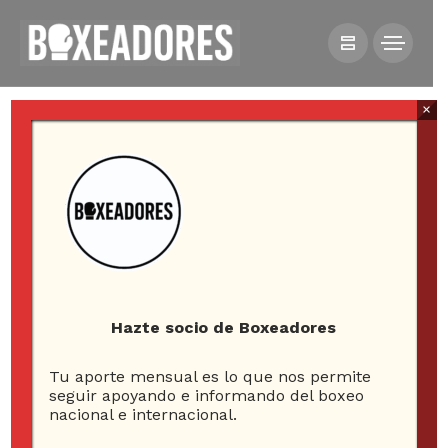
×
HOME
NOTICIAS
CMB DA EL VISTO BUENO A COMBATE ENTRE
“CHOCOLATITO” Y CUADRAS
Hazte socio de Boxeadores
Tu aporte mensual es lo que nos permite
CMB da el visto bueno
seguir apoyando e informando del boxeo
nacional e internacional.
a combate entre