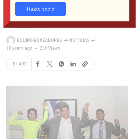
“Chocolatito” y
Hazte socio
Cuadras
EQUIPO BOXEADORES
NOTICIAS
10 years ago
236 Views
SHARE