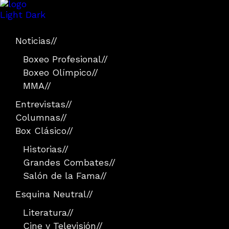
Light
Dark
Noticias
//
Boxeo Profesional
//
Boxeo Olímpico
//
MMA
//
Entrevistas
//
Columnas
//
Box Clásico
//
Historias
//
Grandes Combates
//
Salón de la Fama
//
Esquina Neutral
//
Literatura
//
Cine y Televisión
//