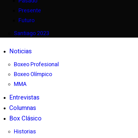
Pasado
Presente
Futuro
Santiago 2023
Noticias
Boxeo Profesional
Boxeo Olímpico
MMA
Entrevistas
Columnas
Box Clásico
Historias