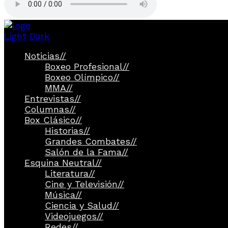
Light
Dark
Noticias
//
Boxeo Profesional
//
Boxeo Olímpico
//
MMA
//
Entrevistas
//
Columnas
//
Box Clásico
//
Historias
//
Grandes Combates
//
Salón de la Fama
//
Esquina Neutral
//
Literatura
//
Cine y Televisión
//
Música
//
Ciencia y Salud
//
Videojuegos
//
Redes
//