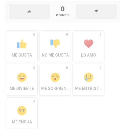
0
POINTS
0
0
0
ME GUSTA
NO ME GUSTA
LO AMO
0
0
0
ME DIVIERTE
ME SORPRENDE
ME ENTRISTECE
0
ME ENOJA