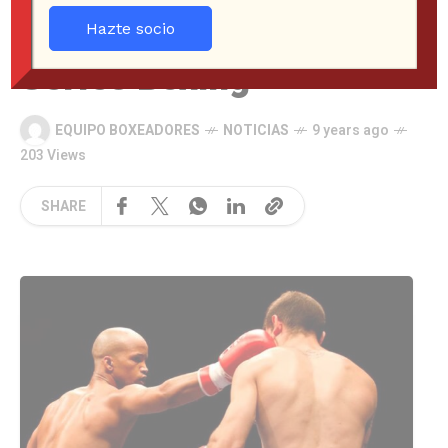
jornada de la World
Hazte socio
Series Boxing
EQUIPO BOXEADORES
NOTICIAS
9 years ago
203 Views
SHARE