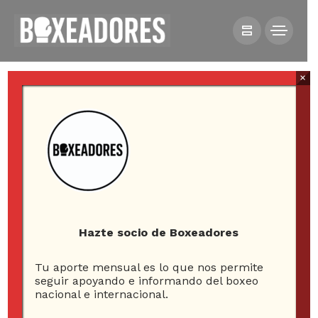
×
HOME
NOTICIAS
CUBA Y COLOMBIA ARRASAN EN NUEVA JORNADA DE
LA WORLD SERIES BOXING
Hazte socio de Boxeadores
Tu aporte mensual es lo que nos permite
Cuba y Colombia
seguir apoyando e informando del boxeo
nacional e internacional.
arrasan en nueva