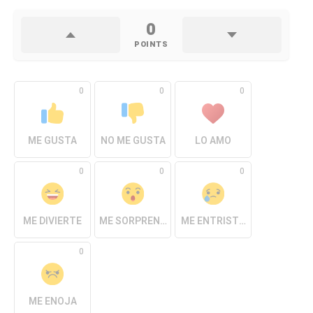
0
POINTS
0
0
0
ME GUSTA
NO ME GUSTA
LO AMO
0
0
0
ME DIVIERTE
ME SORPRENDE
ME ENTRISTECE
0
ME ENOJA