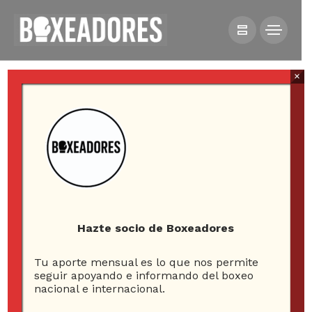
×
HOME
NOTICIAS
DANIEL DUBOIS ENFRENTARÍA A DEREK CHISORA SI NO
CONSIGUE REVANCHA CON USYK
Hazte socio de Boxeadores
Tu aporte mensual es lo que nos permite
Daniel Dubois
seguir apoyando e informando del boxeo
nacional e internacional.
enfrentaría a Derek