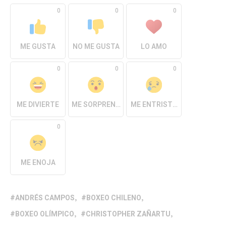
0
0
0
ME GUSTA
NO ME GUSTA
LO AMO
0
0
0
ME DIVIERTE
ME SORPRENDE
ME ENTRISTECE
0
ME ENOJA
ANDRÉS CAMPOS
BOXEO CHILENO
BOXEO OLÍMPICO
CHRISTOPHER ZAÑARTU