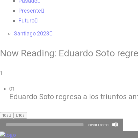
Pasado
Presente
Futuro
Santiago 2023
Now Reading:
Eduardo Soto regre
1
01
Eduardo Soto regresa a los triunfos an
10s
10s
Audio
00:00
/
00:00
Player