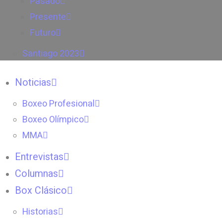
Pasado
Presente
Futuro
Santiago 2023
Noticias
Boxeo Profesional
Boxeo Olímpico
MMA
Entrevistas
Columnas
Box Clásico
Historias