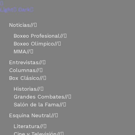
Light
Dark
Noticias
//
Boxeo Profesional
//
Boxeo Olímpico
//
MMA
//
Entrevistas
//
Columnas
//
Box Clásico
//
Historias
//
Grandes Combates
//
Salón de la Fama
//
Esquina Neutral
//
Literatura
//
Cine y Televisión
//