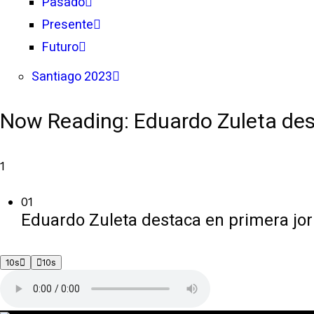
Pasado
Presente
Futuro
Santiago 2023
Now Reading:
Eduardo Zuleta des
1
01
Eduardo Zuleta destaca en primera jorn
10s
10s