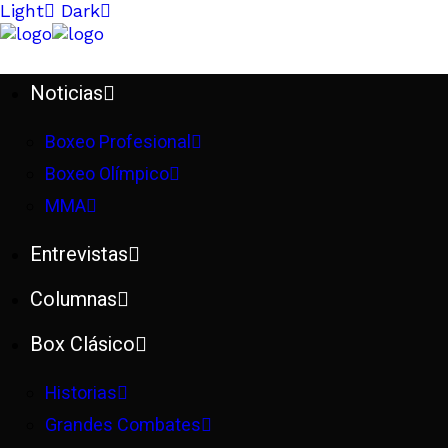
Light
Dark
Noticias
Boxeo Profesional
Boxeo Olímpico
MMA
Entrevistas
Columnas
Box Clásico
Historias
Grandes Combates