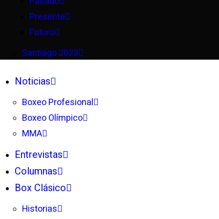
Pasado
Presente
Futuro
Santiago 2023
Noticias
Boxeo Profesional
Boxeo Olímpico
MMA
Entrevistas
Columnas
Box Clásico
Historias