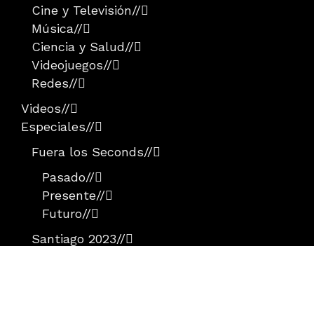
Cine y Televisión
//
Música
//
Ciencia y Salud
//
Videojuegos
//
Redes
//
Videos
//
Especiales
//
Fuera los Seconds
//
Pasado
//
Presente
//
Futuro
//
Santiago 2023
//