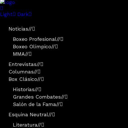
Light
Dark
Noticias
//
Boxeo Profesional
//
Boxeo Olímpico
//
MMA
//
Entrevistas
//
Columnas
//
Box Clásico
//
Historias
//
Grandes Combates
//
Salón de la Fama
//
Esquina Neutral
//
Literatura
//