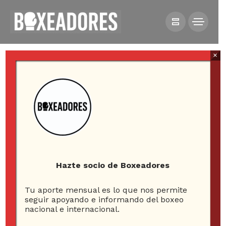
×
HOME
NOTICIAS
EL MULTITUDINARIO ARRIBO DE MANNY PACQUIAO Y
KEITH THURMAN A LAS VEGAS
Hazte socio de Boxeadores
Tu aporte mensual es lo que nos permite
El multitudinario arribo
seguir apoyando e informando del boxeo
nacional e internacional.
de Manny Pacquiao y