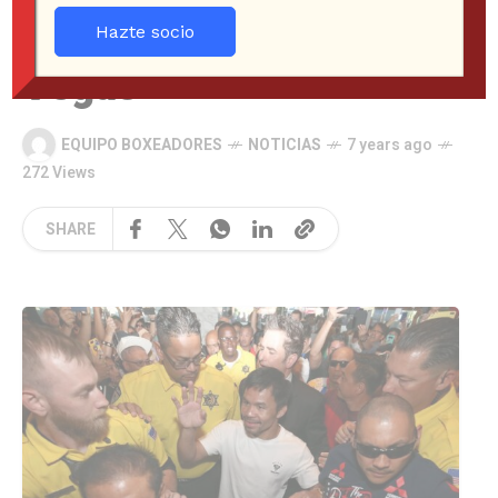
Keith Thurman a Las
Hazte socio
Vegas
EQUIPO BOXEADORES
NOTICIAS
7 years ago
272 Views
SHARE