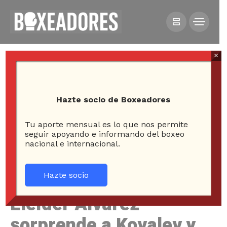
×
Hazte socio de Boxeadores
Tu aporte mensual es lo que nos permite
HOME
NOTICIAS
seguir apoyando e informando del boxeo
nacional e internacional.
ELEIDER ÁLVAREZ SORPRENDE A KOVALEV Y ES NUEVO
CAMPEÓN SEMIPESADO
Hazte socio
Eleider Álvarez
sorprende a Kovalev y