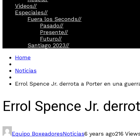
Videos
//
Especiales
//
Fuera los Seconds
//
Pasado
//
Presente
//
Futuro
//
Santiago 2023
//
Home
Noticias
Errol Spence Jr. derrota a Porter en una guerr
Errol Spence Jr. derro
Equipo Boxeadores
Noticias
6 years ago
216 View