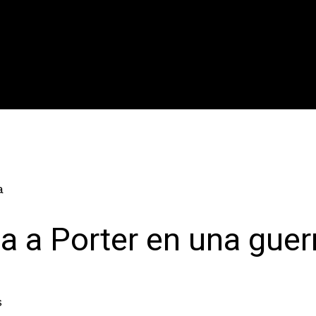
a
ta a Porter en una guer
s