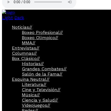
Light
Dark
Noticias
//
Boxeo Profesional
//
Boxeo Olímpico
//
MMA
//
Entrevistas
//
Columnas
//
Box Clásico
//
Historias
//
Grandes Combates
//
Salón de la Fama
//
Esquina Neutral
//
Literatura
//
Cine y Televisión
//
Música
//
Ciencia y Salud
//
Videojuegos
//
Redes
//