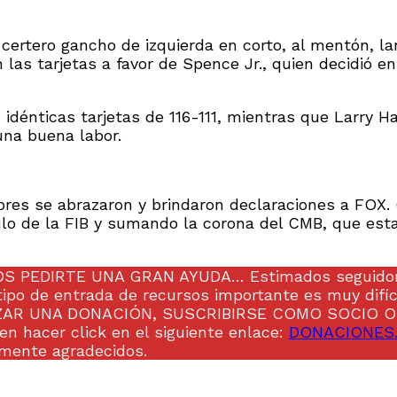
n certero gancho de izquierda en corto, al mentón, l
las tarjetas a favor de Spence Jr., quien decidió ent
énticas tarjetas de 116-111, mientras que Larry Hazz
una buena labor.
es se abrazaron y brindaron declaraciones a FOX. C
tulo de la FIB y sumando la corona del CMB, que est
EDIRTE UNA GRAN AYUDA… Estimados seguidores,
 tipo de entrada de recursos importante es muy difí
EALIZAR UNA DONACIÓN, SUSCRIBIRSE COMO SOCIO 
en hacer click en el siguiente enlace:
DONACIONES
mente agradecidos.