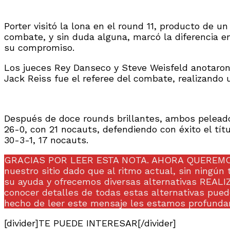
Porter visitó la lona en el round 11, producto de u
combate, y sin duda alguna, marcó la diferencia en 
su compromiso.
Los jueces Rey Danseco y Steve Weisfeld anotaron id
Jack Reiss fue el referee del combate, realizando 
Después de doce rounds brillantes, ambos peleador
26-0, con 21 nocauts, defendiendo con éxito el tí
30-3-1, 17 nocauts.
GRACIAS POR LEER ESTA NOTA. AHORA QUEREMOS P
nuestro sitio dado que al ritmo actual, sin ningún
su ayuda y ofrecemos diversas alternativas R
conocer detalles de todas estas alternativas pued
hecho de leer este mensaje les estamos profunda
[divider]TE PUEDE INTERESAR[/divider]