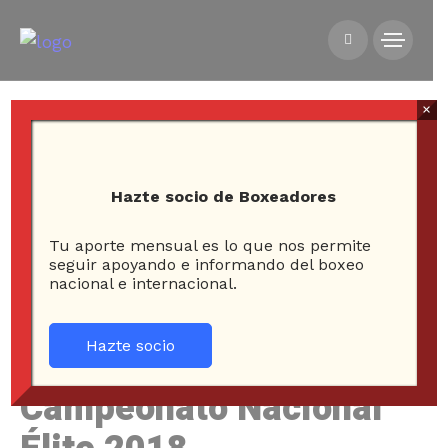
×
Hazte socio de Boxeadores
Tu aporte mensual es lo que nos permite
HOME
NOTICIAS
seguir apoyando e informando del boxeo
nacional e internacional.
FINALES DEL CAMPEONATO NACIONAL ÉLITE 2018
Hazte socio
Finales del
Campeonato Nacional