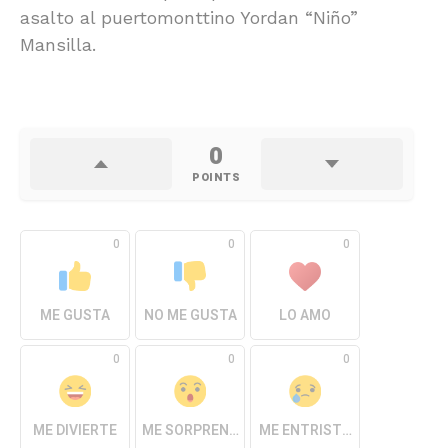
asalto al puertomonttino Yordan “Niño”
Mansilla.
0
POINTS
0
0
0
ME GUSTA
NO ME GUSTA
LO AMO
0
0
0
ME DIVIERTE
ME SORPRENDE
ME ENTRISTECE