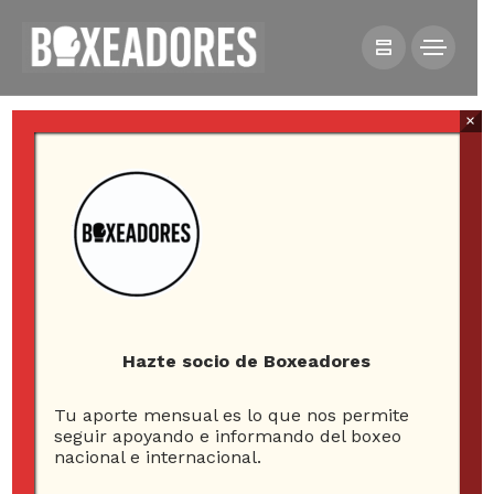
×
HOME
NOTICIAS
FOTO REPORTAJE: DEBUT DE CLAUDIO LAVIÑANZA
Hazte socio de Boxeadores
Foto Reportaje: Debut
Tu aporte mensual es lo que nos permite
seguir apoyando e informando del boxeo
de Claudio Laviñanza
nacional e internacional.