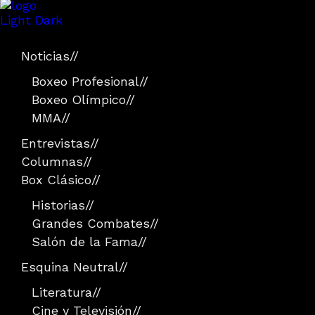
Light
Dark
Noticias
//
Boxeo Profesional
//
Boxeo Olímpico
//
MMA
//
Entrevistas
//
Columnas
//
Box Clásico
//
Historias
//
Grandes Combates
//
Salón de la Fama
//
Esquina Neutral
//
Literatura
//
Cine y Televisión
//