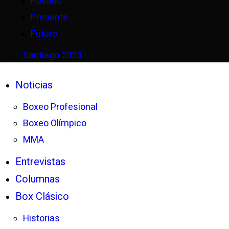
Pasado
Presente
Futuro
Santiago 2023
Noticias
Boxeo Profesional
Boxeo Olímpico
MMA
Entrevistas
Columnas
Box Clásico
Historias