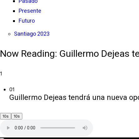
Pasado
Presente
Futuro
Santiago 2023
Now Reading:
Guillermo Dejeas t
1
01
Guillermo Dejeas tendrá una nueva op
10s
10s