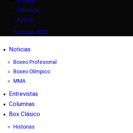
Pasado
Presente
Futuro
Santiago 2023
Noticias
Boxeo Profesional
Boxeo Olímpico
MMA
Entrevistas
Columnas
Box Clásico
Historias