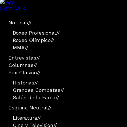
Light
Dark
Noticias
//
Boxeo Profesional
//
Boxeo Olímpico
//
MMA
//
Entrevistas
//
Columnas
//
Box Clásico
//
Historias
//
Grandes Combates
//
Salón de la Fama
//
Esquina Neutral
//
Literatura
//
Cine y Televisión
//