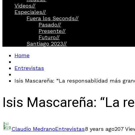
Videos
//
Especiales
//
Fuera los Seconds
//
Pasado
//
Presente
//
Futuro
//
Santiago 2023
//
Home
Entrevistas
Isis Mascareña: “La responsabilidad más grand
Isis Mascareña: “La r
Claudio Medrano
Entrevistas
8 years ago
207 Vie