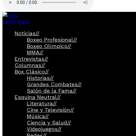
Light
Dark
Noticias
//
Boxeo Profesional
//
Boxeo Olímpico
//
MMA
//
Entrevistas
//
Columnas
//
Box Clásico
//
Historias
//
Grandes Combates
//
Salón de la Fama
//
Esquina Neutral
//
Literatura
//
Cine y Televisión
//
Música
//
Ciencia y Salud
//
Videojuegos
//
Redes
//