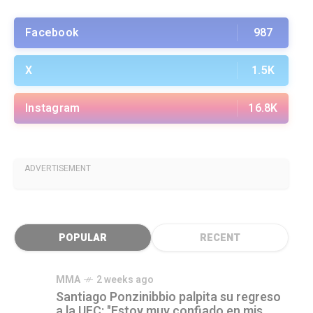
Facebook
987
X
1.5K
Instagram
16.8K
ADVERTISEMENT
POPULAR
RECENT
MMA
2 weeks ago
Santiago Ponzinibbio palpita su regreso
a la UFC: "Estoy muy confiado en mis