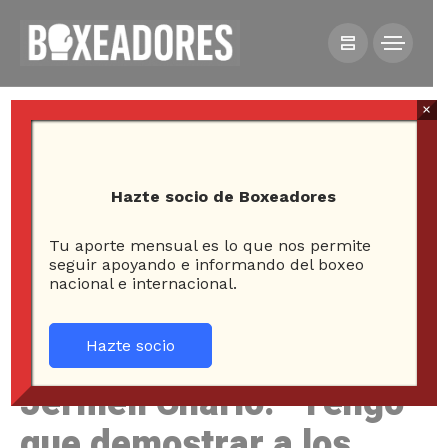
×
Hazte socio de Boxeadores
Tu aporte mensual es lo que nos permite
HOME
NOTICIAS
seguir apoyando e informando del boxeo
nacional e internacional.
JERMELL CHARLO: “TENGO QUE DEMOSTRAR A LOS
FANS POR QUÉ SOY EL NÚMERO UNO”
Hazte socio
Jermell Charlo: “Tengo
que demostrar a los