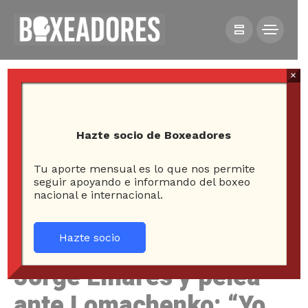
×
Hazte socio de Boxeadores
Tu aporte mensual es lo que nos permite
HOME
NOTICIAS
seguir apoyando e informando del boxeo
nacional e internacional.
JORGE LINARES Y PELEA ANTE LOMACHENKO: “YO NO
VOY A ABANDONAR”
Hazte socio
Jorge Linares y pelea
ante Lomachenko: “Yo