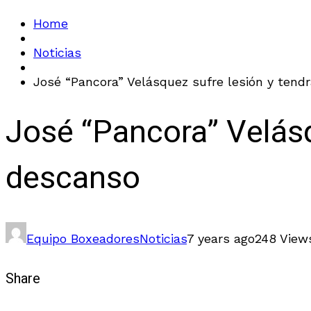
Home
Noticias
José “Pancora” Velásquez sufre lesión y ten
José “Pancora” Velás
descanso
Equipo Boxeadores
Noticias
7 years ago
248 View
Share