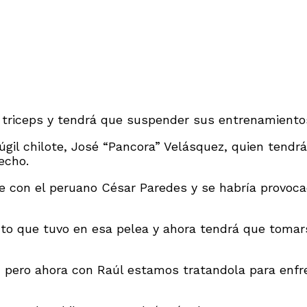
us triceps y tendrá que suspender sus entrenamiento
 púgil chilote, José “Pancora” Velásquez, quien te
echo.
e con el peruano César Paredes y se habría provoca
iento que tuvo en esa pelea y ahora tendrá que tom
, pero ahora con Raúl estamos tratandola para enfr