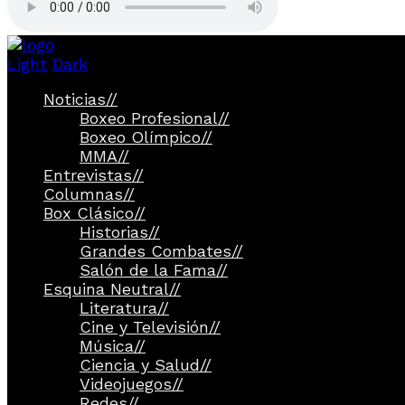
Light
Dark
Noticias
//
Boxeo Profesional
//
Boxeo Olímpico
//
MMA
//
Entrevistas
//
Columnas
//
Box Clásico
//
Historias
//
Grandes Combates
//
Salón de la Fama
//
Esquina Neutral
//
Literatura
//
Cine y Televisión
//
Música
//
Ciencia y Salud
//
Videojuegos
//
Redes
//