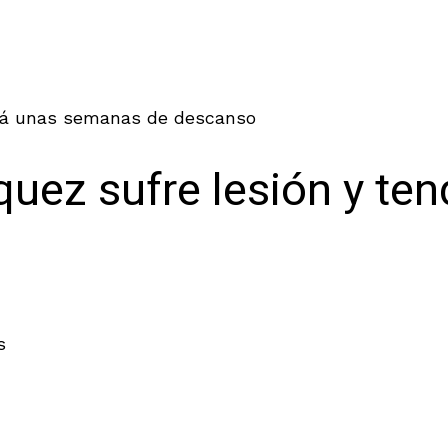
drá unas semanas de descanso
quez sufre lesión y te
s