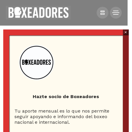
×
HOME
NOTICIAS
JULIAN WILLIAMS DA LA SORPRESA Y DESTRONA A
JARRETT HURD
Hazte socio de Boxeadores
Tu aporte mensual es lo que nos permite
Julian Williams da la
seguir apoyando e informando del boxeo
nacional e internacional.
sorpresa y destrona a