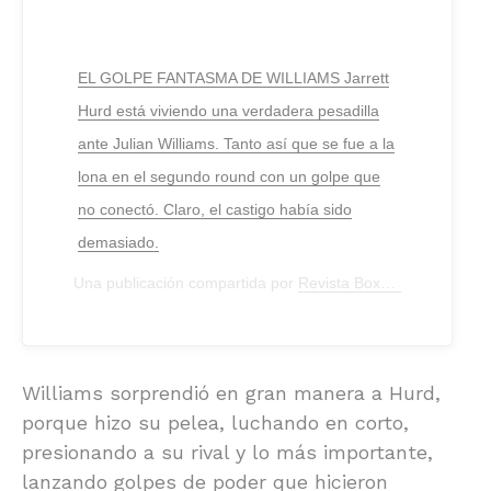
EL GOLPE FANTASMA DE WILLIAMS Jarrett
Hurd está viviendo una verdadera pesadilla
ante Julian Williams. Tanto así que se fue a la
lona en el segundo round con un golpe que
no conectó. Claro, el castigo había sido
demasiado.
Una publicación compartida por
Revista Boxeadores
(@revi
Williams sorprendió en gran manera a Hurd,
porque hizo su pelea, luchando en corto,
presionando a su rival y lo más importante,
lanzando golpes de poder que hicieron