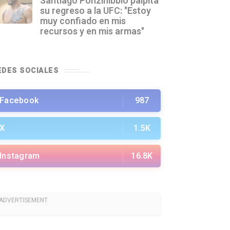
Santiago Ponzinibbio palpita
su regreso a la UFC: "Estoy
muy confiado en mis
recursos y en mis armas"
EDES SOCIALES
Facebook
987
X
1.5K
Instagram
16.8K
ADVERTISEMENT