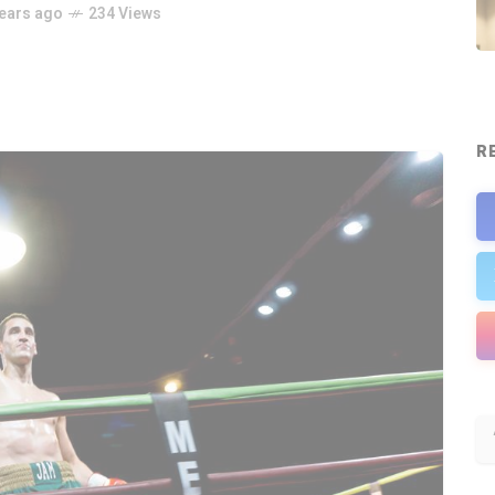
years ago
234 Views
R