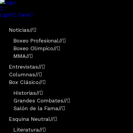
Light
Dark
Noticias
//
Boxeo Profesional
//
Boxeo Olímpico
//
MMA
//
Entrevistas
//
Columnas
//
Box Clásico
//
Historias
//
Grandes Combates
//
Salón de la Fama
//
Esquina Neutral
//
Literatura
//