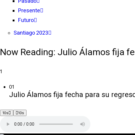
Pasado
Presente
Futuro
Santiago 2023
Now Reading:
Julio Álamos fija f
1
01
Julio Álamos fija fecha para su regreso
10s
10s