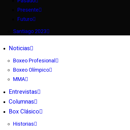
Pasado
Presente
Futuro
Santiago 2023
Noticias
Boxeo Profesional
Boxeo Olímpico
MMA
Entrevistas
Columnas
Box Clásico
Historias