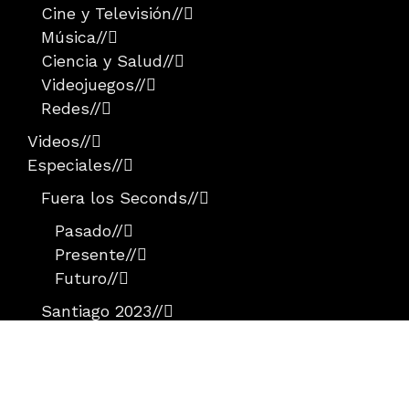
Cine y Televisión
//
Música
//
Ciencia y Salud
//
Videojuegos
//
Redes
//
Videos
//
Especiales
//
Fuera los Seconds
//
Pasado
//
Presente
//
Futuro
//
Santiago 2023
//