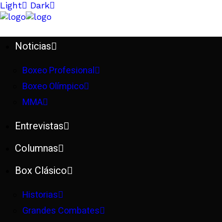
Light
Dark
Noticias
Boxeo Profesional
Boxeo Olímpico
MMA
Entrevistas
Columnas
Box Clásico
Historias
Grandes Combates