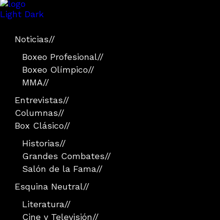
Light
Dark
Noticias
//
Boxeo Profesional
//
Boxeo Olímpico
//
MMA
//
Entrevistas
//
Columnas
//
Box Clásico
//
Historias
//
Grandes Combates
//
Salón de la Fama
//
Esquina Neutral
//
Literatura
//
Cine y Televisión
//