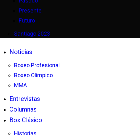
Pasado
Presente
Futuro
Santiago 2023
Noticias
Boxeo Profesional
Boxeo Olímpico
MMA
Entrevistas
Columnas
Box Clásico
Historias