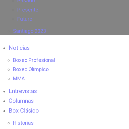
Pasado
Presente
Futuro
Santiago 2023
Noticias
Boxeo Profesional
Boxeo Olímpico
MMA
Entrevistas
Columnas
Box Clásico
Historias