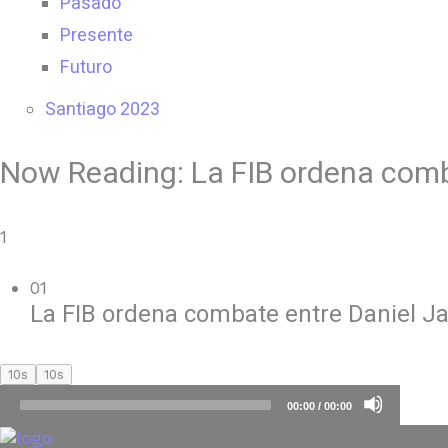
Pasado
Presente
Futuro
Santiago 2023
Now Reading:
La FIB ordena com
1
01
La FIB ordena combate entre Daniel J
10s
10s
Audio
00:00
/
00:00
Player