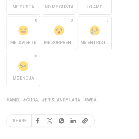
ME GUSTA
NO ME GUSTA
LO AMO
0
0
0
ME DIVIERTE
ME SORPRENDE
ME ENTRISTECE
0
ME ENOJA
AMB
CUBA
ERISLANDY LARA
WBA
SHARE