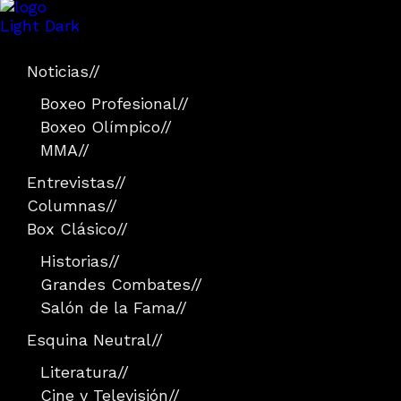
Light
Dark
Noticias
//
Boxeo Profesional
//
Boxeo Olímpico
//
MMA
//
Entrevistas
//
Columnas
//
Box Clásico
//
Historias
//
Grandes Combates
//
Salón de la Fama
//
Esquina Neutral
//
Literatura
//
Cine y Televisión
//