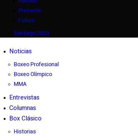
Pasado
Presente
Futuro
Santiago 2023
Noticias
Boxeo Profesional
Boxeo Olímpico
MMA
Entrevistas
Columnas
Box Clásico
Historias