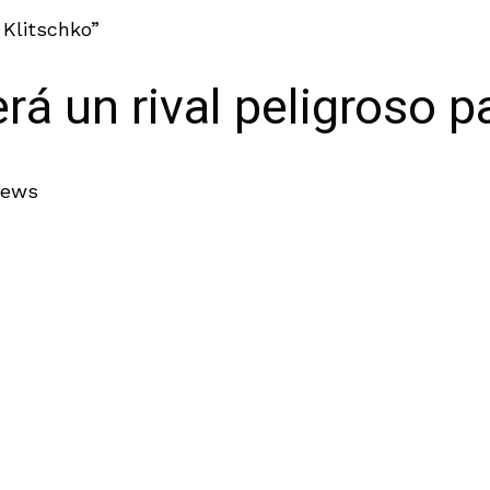
 Klitschko”
rá un rival peligroso p
iews