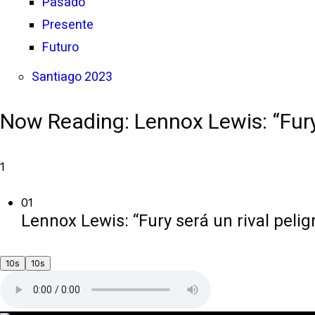
Pasado
Presente
Futuro
Santiago 2023
Now Reading:
Lennox Lewis: “Fury
1
01
Lennox Lewis: “Fury será un rival pelig
10s
10s