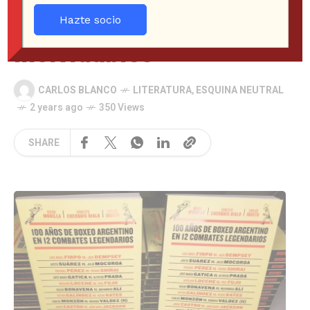
doce combates
Hazte socio
inolvidables
CARLOS BLANCO
LITERATURA
,
ESQUINA NEUTRAL
2 years ago
350 Views
SHARE