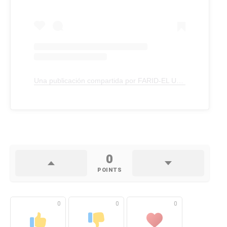
Una publicación compartida por FARID-EL UNICO (@farid._el_.unico)
0
POINTS
0
0
0