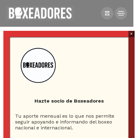
×
HOME
ESQUINA NEUTRAL
LITERATURA
LIBRO REPASA LA HISTORIA DEL BOXEO ARGENTINO
EN DOCE COMBATES INOLVIDABLES
Hazte socio de Boxeadores
Tu aporte mensual es lo que nos permite
Libro repasa la historia
seguir apoyando e informando del boxeo
nacional e internacional.
del boxeo argentino en