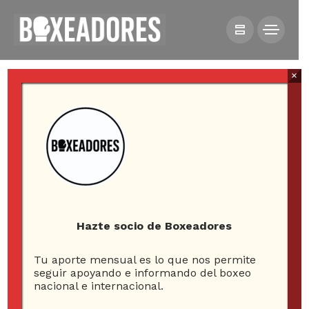
×
HOME
NOTICIAS
LUIS “JUNIOR” CRUZAT REGRESA EN DICIEMBRE EN
LLANQUIHUE
Hazte socio de Boxeadores
Tu aporte mensual es lo que nos permite
Luis “Junior” Cruzat
seguir apoyando e informando del boxeo
nacional e internacional.
regresa en diciembre