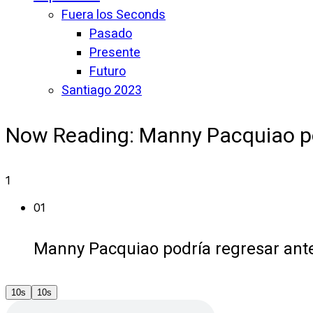
Fuera los Seconds
Pasado
Presente
Futuro
Santiago 2023
Now Reading:
Manny Pacquiao po
1
01
Manny Pacquiao podría regresar ant
10s
10s