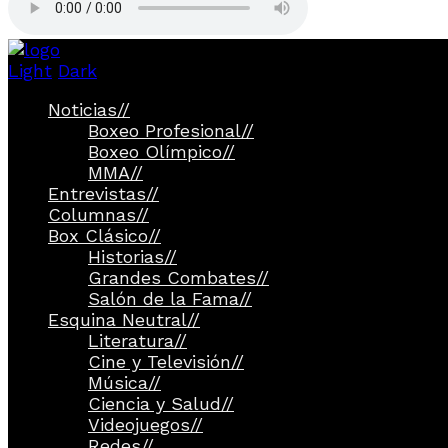
Light
Dark
Noticias
//
Boxeo Profesional
//
Boxeo Olímpico
//
MMA
//
Entrevistas
//
Columnas
//
Box Clásico
//
Historias
//
Grandes Combates
//
Salón de la Fama
//
Esquina Neutral
//
Literatura
//
Cine y Televisión
//
Música
//
Ciencia y Salud
//
Videojuegos
//
Redes
//