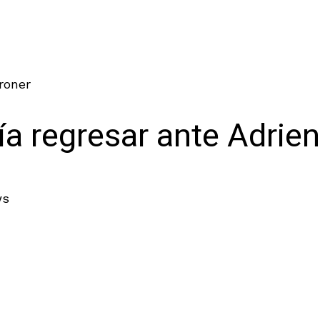
roner
a regresar ante Adrien
ws