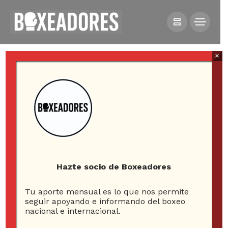
×
HOME
NOTICIAS
MANNY RODRIGUEZ VIAJA A CUBA PARA PREPARAR SU
CHOQUE CON INOUE
Hazte socio de Boxeadores
Tu aporte mensual es lo que nos permite
Manny Rodriguez viaja
seguir apoyando e informando del boxeo
nacional e internacional.
a Cuba para preparar