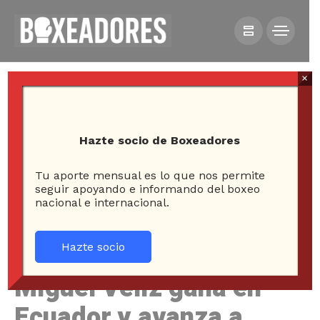
×
Hazte socio de Boxeadores
Tu aporte mensual es lo que nos permite
HOME
NOTICIAS
seguir apoyando e informando del boxeo
nacional e internacional.
MIGUEL VELIZ GANA EN ECUADOR Y AVANZA A
SEMIFINALES DEL CONTINENTAL DE BOXEO
Hazte socio
Miguel Veliz gana en
Ecuador y avanza a