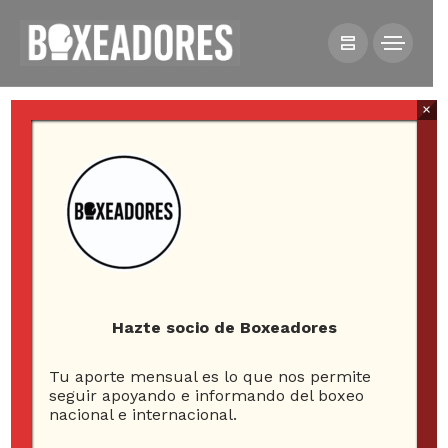
×
HOME
NOTICIAS
MUERE CHRISTIAN DAGHIO LUEGO DE PERMANECER
EN COMA TRAS DRAMÁTICO KO
Hazte socio de Boxeadores
Tu aporte mensual es lo que nos permite
Muere Christian Daghio
seguir apoyando e informando del boxeo
nacional e internacional.
luego de permanecer