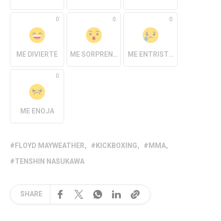
0
0
0
ME DIVIERTE
ME SORPRENDE
ME ENTRISTECE
0
ME ENOJA
FLOYD MAYWEATHER
KICKBOXING
MMA
TENSHIN NASUKAWA
SHARE