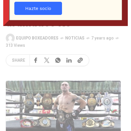
en coma tras
Hazte socio
dramático KO
EQUIPO BOXEADORES
NOTICIAS
7 years ago
313 Views
SHARE