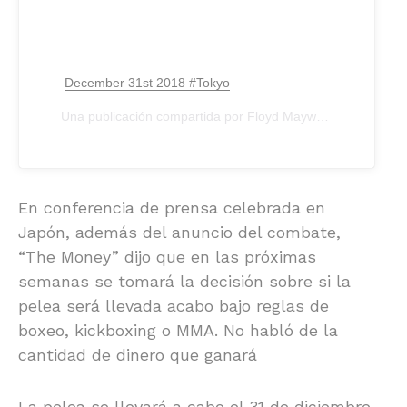
December 31st 2018 #Tokyo
Una publicación compartida por
Floyd Mayweather
(@floyd
En conferencia de prensa celebrada en
Japón, además del anuncio del combate,
“The Money” dijo que en las próximas
semanas se tomará la decisión sobre si la
pelea será llevada acabo bajo reglas de
boxeo, kickboxing o MMA. No habló de la
cantidad de dinero que ganará
La pelea se llevará a cabo el 31 de diciembre