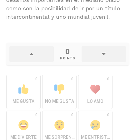
como son la posibilidad de ir por un título
intercontinental y uno mundial juvenil.
0
POINTS
0
0
0
ME GUSTA
NO ME GUSTA
LO AMO
0
0
0
ME DIVIERTE
ME SORPRENDE
ME ENTRISTECE