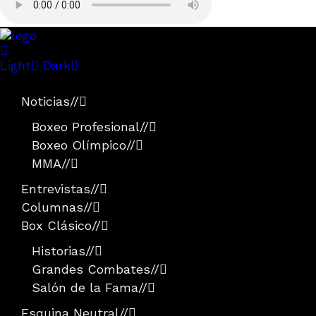
Light
Dark
Noticias
//
Boxeo Profesional
//
Boxeo Olímpico
//
MMA
//
Entrevistas
//
Columnas
//
Box Clásico
//
Historias
//
Grandes Combates
//
Salón de la Fama
//
Esquina Neutral
//