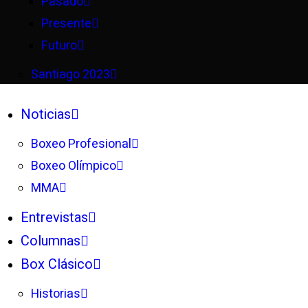
Pasado
Presente
Futuro
Santiago 2023
Noticias
Boxeo Profesional
Boxeo Olímpico
MMA
Entrevistas
Columnas
Box Clásico
Historias