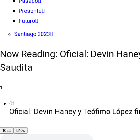
Pasado
Presente
Futuro
Santiago 2023
Now Reading:
Oficial: Devin Hane
Saudita
1
01
Oficial: Devin Haney y Teófimo López f
10s
10s