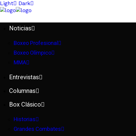
Light
Dark
Noticias
Boxeo Profesional
Boxeo Olímpico
MMA
Entrevistas
Columnas
Box Clásico
Historias
Grandes Combates