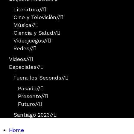
Literatura
//
Cine y Televisión
//
Música
//
Ciencia y Salud
//
Videojuegos
//
Redes
//
Videos
//
Especiales
//
Fuera los Seconds
//
Pasado
//
Presente
//
Futuro
//
Santiago 2023
//
Home