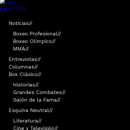
Light
Dark
Noticias
//
Boxeo Profesional
//
Boxeo Olímpico
//
MMA
//
Entrevistas
//
Columnas
//
Box Clásico
//
Historias
//
Grandes Combates
//
Salón de la Fama
//
Esquina Neutral
//
Literatura
//
Cine y Televisión
//