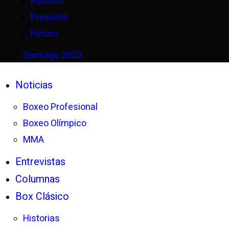
Pasado
Presente
Futuro
Santiago 2023
Noticias
Boxeo Profesional
Boxeo Olímpico
MMA
Entrevistas
Columnas
Box Clásico
Historias