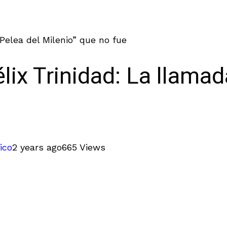
Pelea del Milenio” que no fue
lix Trinidad: La llamad
ico
2 years ago
665 Views