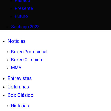
Pasado
Presente
Futuro
Santiago 2023
Noticias
Boxeo Profesional
Boxeo Olímpico
MMA
Entrevistas
Columnas
Box Clásico
Historias