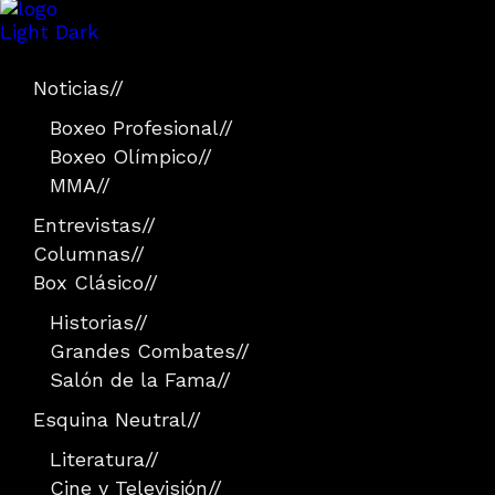
Light
Dark
Noticias
//
Boxeo Profesional
//
Boxeo Olímpico
//
MMA
//
Entrevistas
//
Columnas
//
Box Clásico
//
Historias
//
Grandes Combates
//
Salón de la Fama
//
Esquina Neutral
//
Literatura
//
Cine y Televisión
//