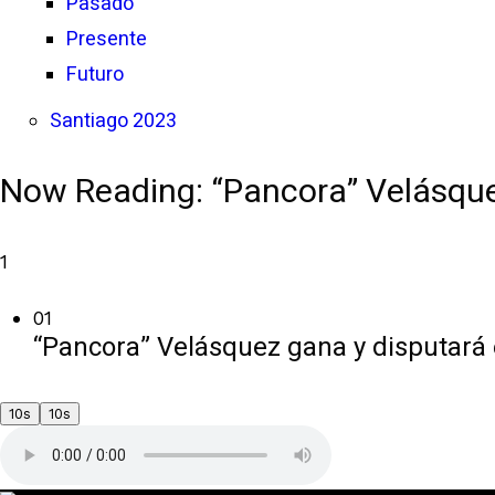
Pasado
Presente
Futuro
Santiago 2023
Now Reading:
“Pancora” Velásque
1
01
“Pancora” Velásquez gana y disputará e
10s
10s