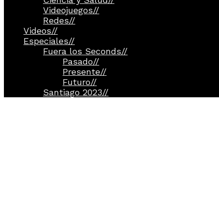
Videojuegos
//
Redes
//
Videos
//
Especiales
//
Fuera los Seconds
//
Pasado
//
Presente
//
Futuro
//
Santiago 2023
//