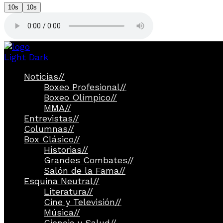
10s
10s
Light
Dark
Noticias
//
Boxeo Profesional
//
Boxeo Olímpico
//
MMA
//
Entrevistas
//
Columnas
//
Box Clásico
//
Historias
//
Grandes Combates
//
Salón de la Fama
//
Esquina Neutral
//
Literatura
//
Cine y Televisión
//
Música
//
Ciencia y Salud
//