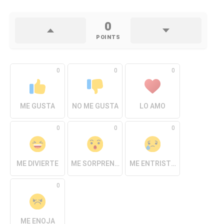
0
POINTS
0
0
0
ME GUSTA
NO ME GUSTA
LO AMO
0
0
0
ME DIVIERTE
ME SORPRENDE
ME ENTRISTECE
0
ME ENOJA