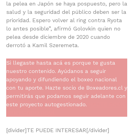
la pelea en Japón se haya pospuesto, pero la
salud y la seguridad del público deben ser la
prioridad. Espero volver al ring contra Ryota
lo antes posible”, afirmó Golovkin quien no
pelea desde diciembre de 2020 cuando
derrotó a Kamil Szeremeta.
Si llegaste hasta acá es porque te gusta
nuestro contenido. Ayúdanos a seguir
apoyando y difundiendo el boxeo nacional
con tu aporte. Hazte socio de Boxeadores.cl y
permitirás que podamos seguir adelante con
este proyecto autogestionado.
HAZTE SOCIO
PINCHANDO AQUÍ.
[divider]TE PUEDE INTERESAR[/divider]