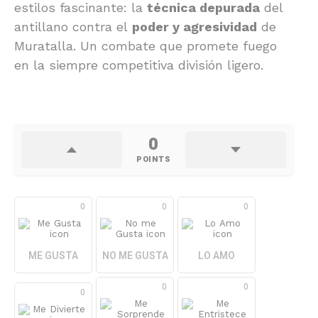
estilos fascinante: la
técnica depurada
del
antillano contra el
poder y agresividad
de
Muratalla. Un combate que promete fuego
en la siempre competitiva división ligero.
0
POINTS
0
0
0
ME GUSTA
NO ME GUSTA
LO AMO
0
0
0