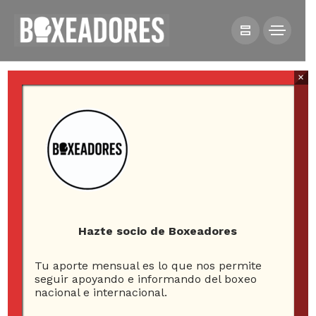
×
HOME
NOTICIAS
RAYMOND MURATALLA ES ELEVADO COMO NUEVO
CAMPEÓN LIGERO DE LA FIB TRAS RETIRO DE
Hazte socio de Boxeadores
LOMACHENKO
Tu aporte mensual es lo que nos permite
seguir apoyando e informando del boxeo
nacional e internacional.
Raymond Muratalla es