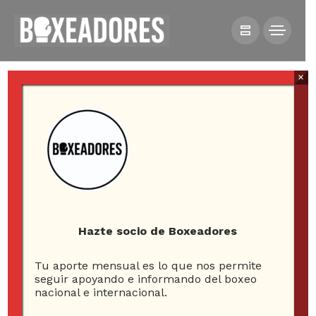
×
HOME
NOTICIAS
REY VARGAS: “LE DARÉ UNA LECCIÓN DE BOXEO A
KAMEDA”
Hazte socio de Boxeadores
Tu aporte mensual es lo que nos permite
Rey Vargas: “Le daré
seguir apoyando e informando del boxeo
nacional e internacional.
una lección de boxeo a