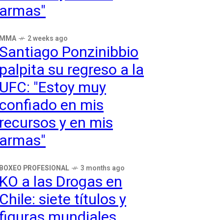
armas"
MMA
2 weeks ago
Santiago Ponzinibbio
palpita su regreso a la
UFC: "Estoy muy
confiado en mis
recursos y en mis
armas"
BOXEO PROFESIONAL
3 months ago
KO a las Drogas en
Chile: siete títulos y
figuras mundiales