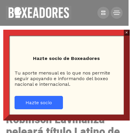
×
Hazte socio de Boxeadores
Tu aporte mensual es lo que nos permite
HOME
NOTICIAS
seguir apoyando e informando del boxeo
nacional e internacional.
ROBINSON LAVIÑANZA PELEARÁ TÍTULO LATINO DE LA
OMB EN PUERTO RICO
Hazte socio
Robinson Laviñanza
peleará título Latino de