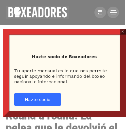
×
Hazte socio de Boxeadores
Tu aporte mensual es lo que nos permite
HOME
COLUMNAS
seguir apoyando e informando del boxeo
nacional e internacional.
ROUND A ROUND: LA PELEA QUE LE DEVOLVIÓ EL
HONOR AL BOXEO CHILENO
Hazte socio
Round a round: La
pelea que le devolvió el