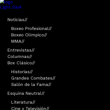
Light
Dark
Noticias
//
Boxeo Profesional
//
Boxeo Olímpico
//
MMA
//
Entrevistas
//
Columnas
//
Box Clásico
//
Historias
//
Grandes Combates
//
Salón de la Fama
//
Esquina Neutral
//
Literatura
//
Cine y Televisión
//