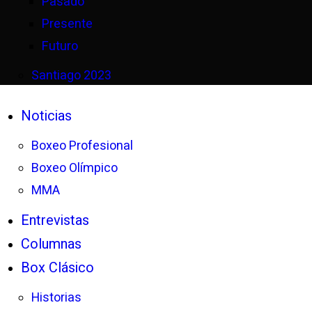
Pasado
Presente
Futuro
Santiago 2023
Noticias
Boxeo Profesional
Boxeo Olímpico
MMA
Entrevistas
Columnas
Box Clásico
Historias