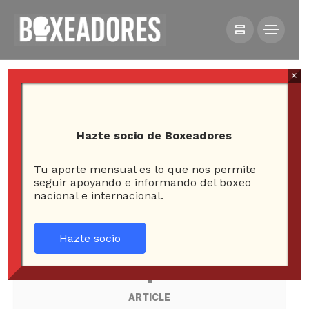
×
Hazte socio de Boxeadores
Tu aporte mensual es lo que nos permite
seguir apoyando e informando del boxeo
All posts tagged in
nacional e internacional.
palestina
Hazte socio
1
ARTICLE