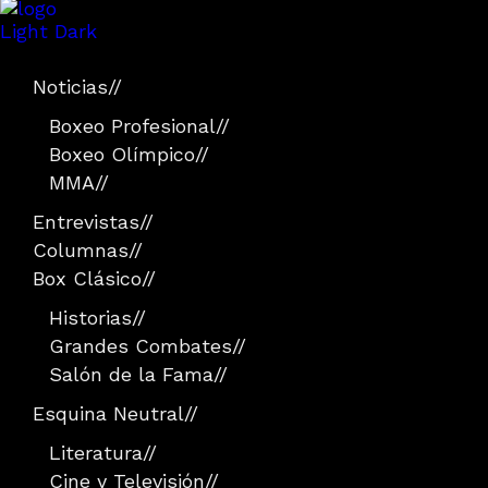
Light
Dark
Noticias
//
Boxeo Profesional
//
Boxeo Olímpico
//
MMA
//
Entrevistas
//
Columnas
//
Box Clásico
//
Historias
//
Grandes Combates
//
Salón de la Fama
//
Esquina Neutral
//
Literatura
//
Cine y Televisión
//