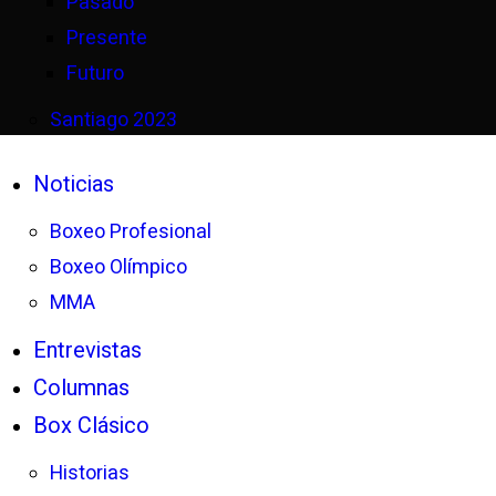
Pasado
Presente
Futuro
Santiago 2023
Noticias
Boxeo Profesional
Boxeo Olímpico
MMA
Entrevistas
Columnas
Box Clásico
Historias