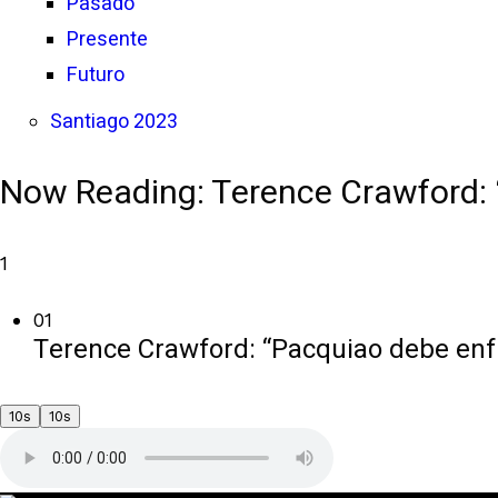
Pasado
Presente
Futuro
Santiago 2023
Now Reading:
Terence Crawford: 
1
01
Terence Crawford: “Pacquiao debe enfr
10s
10s